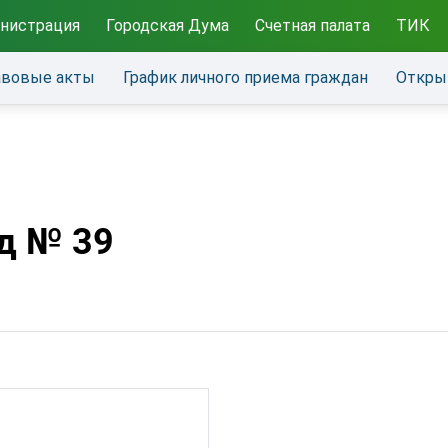
нистрация
Городская Дума
Счетная палата
ТИК
авовые акты
График личного приема граждан
Откры
д № 39