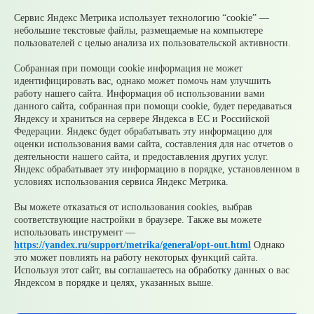
Сервис Яндекс Метрика использует технологию “cookie” —
13.02.2026
небольшие текстовые файлы, размещаемые на компьютере
пользователей с целью анализа их пользовательской активности.
Маленькие чемпионы на лыжне: в
Собранная при помощи cookie информация не может
Среднеуральске прошла малая «Лыжня
идентифицировать вас, однако может помочь нам улучшить
России»!
работу нашего сайта. Информация об использовании вами
данного сайта, собранная при помощи cookie, будет передаваться
© 2026 Официальный сайт Муниципального округа
Яндексу и храниться на сервере Яндекса в ЕС и Российской
Среднеуральск Свердловской области
Федерации. Яндекс будет обрабатывать эту информацию для
Карта сайта
Архив
оценки использования вами сайта, составления для нас отчетов о
деятельности нашего сайта, и предоставления других услуг.
Яндекс обрабатывает эту информацию в порядке, установленном в
Ваше сообщение отправлено
условиях использования сервиса Яндекс Метрика.
Вы можете отказаться от использования cookies, выбрав
соответствующие настройки в браузере. Также вы можете
Приемная главы
использовать инструмент —
https://yandex.ru/support/metrika/general/opt-out.html
Однако
это может повлиять на работу некоторых функций сайта.
Используя этот сайт, вы соглашаетесь на обработку данных о вас
Яндексом в порядке и целях, указанных выше.
Добавить файл