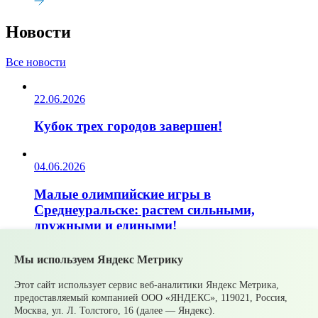
Новости
Все новости
22.06.2026
Кубок трех городов завершен!
04.06.2026
Малые олимпийские игры в
Среднеуральске: растем сильными,
дружными и едиными!
Мы используем Яндекс Метрику
02.06.2026
Этот сайт использует сервис веб-аналитики Яндекс Метрика,
Золото на международной Олимпиаде у
предоставляемый компанией ООО «ЯНДЕКС», 119021, Россия,
юной спортсменки из Среднеуральска
Москва, ул. Л. Толстого, 16 (далее — Яндекс).