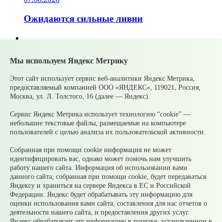
Ожидаются сильные ливни
05.08.2026
Мы используем Яндекс Метрику
Супруги могут получать социальные
налоговые вычеты за обучение и лечение
Этот сайт использует сервис веб-аналитики Яндекс Метрика,
друг друга
предоставляемый компанией ООО «ЯНДЕКС», 119021, Россия,
Москва, ул. Л. Толстого, 16 (далее — Яндекс).
Сервис Яндекс Метрика использует технологию “cookie” —
05.08.2026
небольшие текстовые файлы, размещаемые на компьютере
пользователей с целью анализа их пользовательской активности.
Налоги на имущество детей: как родителям
контролировать счета и избежать
Собранная при помощи cookie информация не может
принудительного взыскания
идентифицировать вас, однако может помочь нам улучшить
работу нашего сайта. Информация об использовании вами
© 2026 Официальный сайт Муниципального округа
данного сайта, собранная при помощи cookie, будет передаваться
Среднеуральск Свердловской области
Яндексу и храниться на сервере Яндекса в ЕС и Российской
Карта сайта
Архив
Федерации. Яндекс будет обрабатывать эту информацию для
оценки использования вами сайта, составления для нас отчетов о
деятельности нашего сайта, и предоставления других услуг.
Ваше сообщение отправлено
Яндекс обрабатывает эту информацию в порядке, установленном в