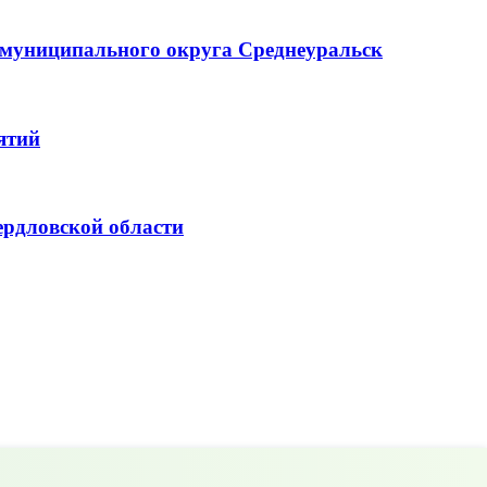
д муниципального округа Среднеуральск
ятий
ердловской области