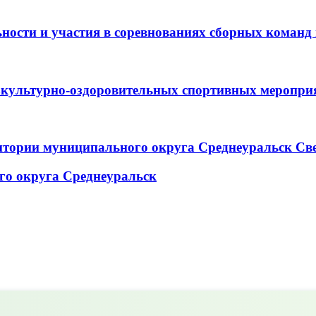
ьности и участия в соревнованиях сборных коман
зкультурно-оздоровительных спортивных меропри
итории муниципального округа Среднеуральск Св
го округа Среднеуральск