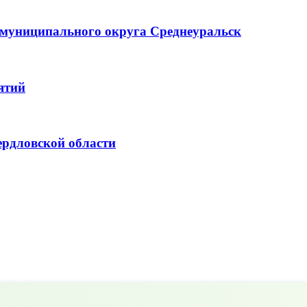
д муниципального округа Среднеуральск
ятий
ердловской области