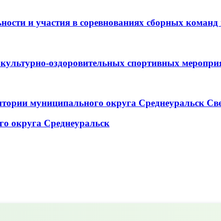
ьности и участия в соревнованиях сборных коман
зкультурно-оздоровительных спортивных меропри
итории муниципального округа Среднеуральск Св
го округа Среднеуральск