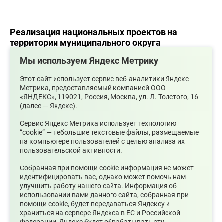
Реализация национальных проектов на
территории муниципального округа
Среднеуральск Свердловской области
Мы используем Яндекс Метрику
Этот сайт использует сервис веб-аналитики Яндекс
Метрика, предоставляемый компанией ООО
Состав Общественной палаты муниципального
«ЯНДЕКС», 119021, Россия, Москва, ул. Л. Толстого, 16
округа Среднеуральск
(далее — Яндекс).
Сервис Яндекс Метрика использует технологию
“cookie” — небольшие текстовые файлы, размещаемые
Часто задаваемые вопросы и ответы
на компьютере пользователей с целью анализа их
пользовательской активности.
Собранная при помощи cookie информация не может
идентифицировать вас, однако может помочь нам
Летняя молодежная биржа труда
улучшить работу нашего сайта. Информация об
использовании вами данного сайта, собранная при
помощи cookie, будет передаваться Яндексу и
храниться на сервере Яндекса в ЕС и Российской
Центр тестирования ГТО
Федерации. Яндекс будет обрабатывать эту