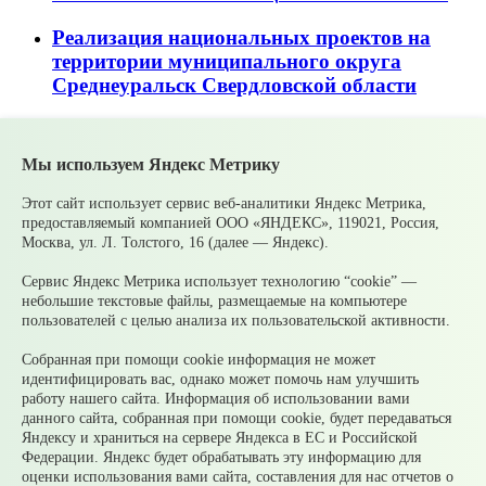
Реализация национальных проектов на
территории муниципального округа
Среднеуральск Свердловской области
Состав Общественной палаты
муниципального округа Среднеуральск
Мы используем Яндекс Метрику
Часто задаваемые вопросы и ответы
Этот сайт использует сервис веб-аналитики Яндекс Метрика,
предоставляемый компанией ООО «ЯНДЕКС», 119021, Россия,
Летняя молодежная биржа труда
Москва, ул. Л. Толстого, 16 (далее — Яндекс).
Сервис Яндекс Метрика использует технологию “cookie” —
Центр тестирования ГТО
небольшие текстовые файлы, размещаемые на компьютере
пользователей с целью анализа их пользовательской активности.
Молодежная политика
Собранная при помощи cookie информация не может
Физическая культура и спорт
идентифицировать вас, однако может помочь нам улучшить
работу нашего сайта. Информация об использовании вами
© 2026 Официальный сайт Муниципального округа
данного сайта, собранная при помощи cookie, будет передаваться
Среднеуральск Свердловской области
Яндексу и храниться на сервере Яндекса в ЕС и Российской
Карта сайта
Архив
Федерации. Яндекс будет обрабатывать эту информацию для
оценки использования вами сайта, составления для нас отчетов о