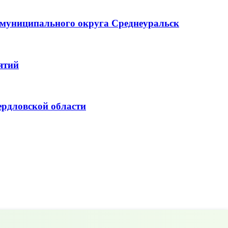
д муниципального округа Среднеуральск
ятий
ердловской области