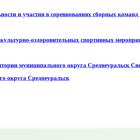
ьности и участия в соревнованиях сборных коман
зкультурно-оздоровительных спортивных меропри
итории муниципального округа Среднеуральск Св
го округа Среднеуральск