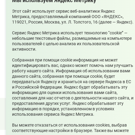
Мы используем Яндекс Метрику
Адрес электронной почты
upsopablik@mail.ru
Этот сайт использует сервис веб-аналитики Яндекс
Метрика, предоставляемый компанией ООО «ЯНДЕКС»,
Номер телефона редакции
119021, Россия, Москва, ул. Л. Толстого, 16 (далее — Яндекс).
+7(34368)7-56-27
Сервис Яндекс Метрика использует технологию “cookie” —
Учредитель издания
небольшие текстовые файлы, размещаемые на компьютере
Муниципальное казенное учреждение «Управление по
пользователей с целью анализа их пользовательской
связям с общественностью городского округа
активности.
Среднеуральск
Зарегистрирован
Собранная при помощи cookie информация не может
Федеральной службой по надзору в сфере связи,
идентифицировать вас, однако может помочь нам улучшить
информационных технологий и массовых коммуникаций
работу нашего сайта. Информация об использовании вами
(Роскомнадзор) 10 июня 2022 г.
данного сайта, собранная при помощи cookie, будет
передаваться Яндексу и храниться на сервере Яндекса в ЕС
и Российской Федерации. Яндекс будет обрабатывать эту
информацию для оценки использования вами сайта,
составления для нас отчетов о деятельности нашего сайта, и
предоставления других услуг. Яндекс обрабатывает эту
© 2026 Официальный сайт Муниципального округа
информацию в порядке, установленном в условиях
использования сервиса Яндекс Метрика.
Среднеуральск Свердловской области
Карта сайта
Архив
Вы можете отказаться от использования cookies, выбрав
соответствующие настройки в браузере. Также вы можете