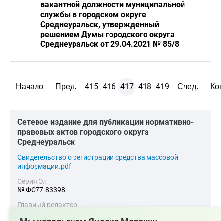
вакантной должности муниципальной
службы в городском округе
Среднеуральск, утвержденный
решением Думы городского округа
Среднеуральск от 29.04.2021 № 85/8
415
416
417
418
419
Начало
Пред.
След.
Ко
Cетевое издание для публикации нормативно-
правовых актов городского округа
Среднеуральск
Cвидетельство о регистрации средства массовой
информации.pdf
Серия Эл
№ ФС77-83398
Главный редактор
Булатова О. А.