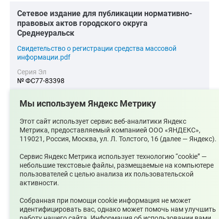
Cетевое издание для публикации нормативно-
правовых актов городского округа
Среднеуральск
Cвидетельство о регистрации средства массовой
информации.pdf
Серия Эл
№ ФС77-83398
Главный редактор
Мы используем Яндекс Метрику
Булатова О. А.
Адрес электронной почты
Этот сайт использует сервис веб-аналитики Яндекс
upsopablik@mail.ru
Метрика, предоставляемый компанией ООО «ЯНДЕКС»,
119021, Россия, Москва, ул. Л. Толстого, 16 (далее — Яндекс).
Номер телефона редакции
+7(34368)7-56-27
Сервис Яндекс Метрика использует технологию “cookie” —
небольшие текстовые файлы, размещаемые на компьютере
Учредитель издания
пользователей с целью анализа их пользовательской
Муниципальное казенное учреждение «Управление по
активности.
связям с общественностью городского округа
Среднеуральск
Собранная при помощи cookie информация не может
Зарегистрирован
идентифицировать вас, однако может помочь нам улучшить
Федеральной службой по надзору в сфере связи,
работу нашего сайта. Информация об использовании вами