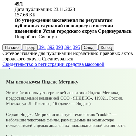
49/1
Дата публикации: 23.11.2023
157.66 КБ
Об утверждении заключения по результатам
публичных слушаний по вопросу о внесении
изменений в Устав городского округа Среднеуральск
Подробнее
Свернуть
391
392
393
394
395
Начало
Пред.
След.
Конец
Cетевое издание для публикации нормативно-правовых актов
городского округа Среднеуральск
Cвидетельство о регистрации средства массовой
информации.pdf
Серия Эл
№ ФС77-83398
Мы используем Яндекс Метрику
Главный редактор
Булатова О. А.
Этот сайт использует сервис веб-аналитики Яндекс Метрика,
Адрес электронной почты
предоставляемый компанией ООО «ЯНДЕКС», 119021, Россия,
upsopablik@mail.ru
Москва, ул. Л. Толстого, 16 (далее — Яндекс).
Номер телефона редакции
+7(34368)7-56-27
Сервис Яндекс Метрика использует технологию “cookie” —
Учредитель издания
небольшие текстовые файлы, размещаемые на компьютере
Муниципальное казенное учреждение «Управление по связям
пользователей с целью анализа их пользовательской активности.
с общественностью городского округа Среднеуральск
Зарегистрирован