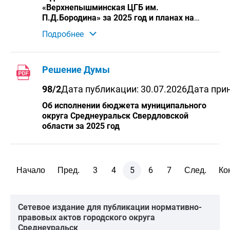
девятого созыва, выборов депутатов
«Верхнепышминская ЦГБ им.
Думы муниципального округа
П.Д.Бородина» за 2025 год и планах на
Среднеуральск Свердловской области
2026-2027 гг.
восьмого созыва, назначенных на 20
Подробнее
сентября 2026 года
Решение Думы
98/2
Дата публикации: 30.07.2026
Дата прин
Об исполнении бюджета муниципального
округа Среднеуральск Свердловской
области за 2025 год
3
4
5
6
7
Начало
Пред.
След.
Ко
Cетевое издание для публикации нормативно-
правовых актов городского округа
Среднеуральск