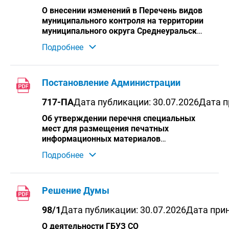
230-ПА
О внесении изменений в Перечень видов
муниципального контроля на территории
муниципального округа Среднеуральск
Свердловской области и органов
Подробнее
местного самоуправления,
уполномоченных на их осуществление,
утвержденный постановлением
Администрации муниципального округа
Постановление Администрации
Среднеуральск Свердловской области от
717-ПА
Дата публикации: 30.07.2026
Дата п
09.10.2025 № 1313-ПА
Об утверждении перечня специальных
мест для размещения печатных
информационных материалов
избирательных комиссий, агитационных
Подробнее
материалов зарегистрированных
кандидатов в период проведения
выборов депутатов Государственной
Думы Федерального Собрания
Решение Думы
Российской Федерации девятого созыва,
98/1
Дата публикации: 30.07.2026
Дата прин
выборов депутатов Законодательного
Собрания Свердловской области
О деятельности ГБУЗ СО