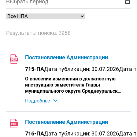
Результаты поиска: 2968
Постановление Администрации
715-ПА
Дата публикации: 30.07.2026
Дата п
О внесении изменений в должностную
инструкцию заместителя Главы
муниципального округа Среднеуральск
Свердловской области, курирующего
Подробнее
вопросы жилищно-коммунального
хозяйства и финансово-экономическую
политику, утвержденную
постановлением Администрации
Постановление Администрации
муниципального округа Среднеуральск
716-ПА
Дата публикации: 30.07.2026
Дата п
Свердловской области от 19.03.2026 №