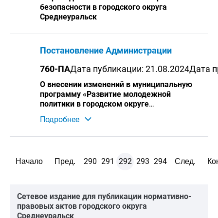
безопасности в городского округа
Среднеуральск
Постановление Администрации
760-ПА
Дата публикации: 21.08.2024
Дата п
О внесении изменений в муниципальную
программу «Развитие молодежной
политики в городском округе
Среднеуральск до 2029 года»,
Подробнее
утверждённую постановлением
администрации городского округа
Среднеуральск от 08.11.2023 № 994-ПА
290
291
292
293
294
Начало
Пред.
След.
Ко
Cетевое издание для публикации нормативно-
правовых актов городского округа
Среднеуральск