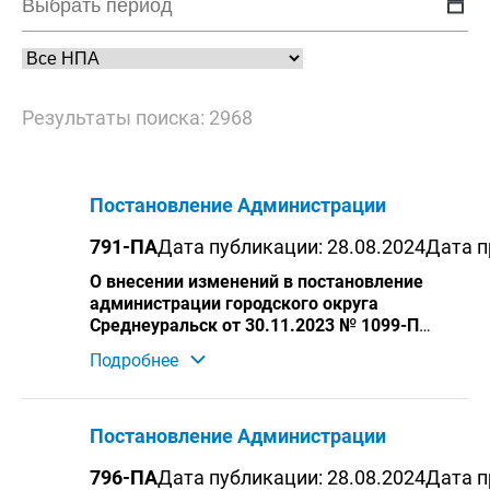
Результаты поиска: 2968
Постановление Администрации
791-ПА
Дата публикации: 28.08.2024
Дата п
О внесении изменений в постановление
администрации городского округа
Среднеуральск от 30.11.2023 № 1099-ПА
«Об утверждении Перечней
Подробнее
автомобильных дорог общего
пользования местного значения
городского округа Среднеуральск и
бесхозяйных автомобильных дорог
Постановление Администрации
общего пользования местного
значения
796-ПА
Дата публикации: 28.08.2024
Дата п
городского округа Среднеуральск»