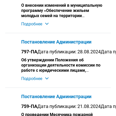
О внесении изменений в муниципальную
программу «Обеспечение жильем
молодых семей на территории
городского округа Среднеуральск на
Подробнее
период 2024-2029 годы»
Постановление Администрации
797-ПА
Дата публикации: 28.08.2024
Дата п
Об утверждении Положения об
организации деятельности комиссии по
работе с юридическими лицами,
гражданами, имеющими задолженность
Подробнее
по оплате жилищно-коммунальных услуг
Постановление Администрации
759-ПА
Дата публикации: 21.08.2024
Дата п
О проведении Месячника пожарной