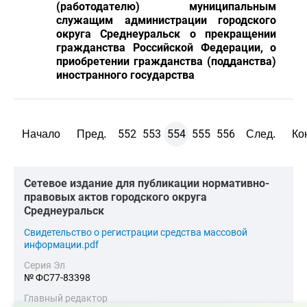
(работодателю) муниципальным
служащим администрации городского
округа Среднеуральск о прекращении
гражданства Российской Федерации, о
приобретении гражданства (подданства)
иностранного государства
552
553
554
555
556
Начало
Пред.
След.
Ко
Cетевое издание для публикации нормативно-
правовых актов городского округа
Среднеуральск
Cвидетельство о регистрации средства массовой
информации.pdf
Серия Эл
№ ФС77-83398
Главный редактор