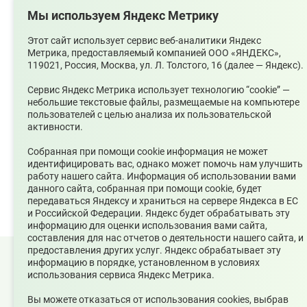
Булатова О. А.
Мы используем Яндекс Метрику
Адрес электронной почты
upsopablik@mail.ru
Этот сайт использует сервис веб-аналитики Яндекс
Метрика, предоставляемый компанией ООО «ЯНДЕКС»,
Номер телефона редакции
119021, Россия, Москва, ул. Л. Толстого, 16 (далее — Яндекс).
+7(34368)7-56-27
Учредитель издания
Сервис Яндекс Метрика использует технологию “cookie” —
Муниципальное казенное учреждение «Управление по
небольшие текстовые файлы, размещаемые на компьютере
связям с общественностью городского округа
пользователей с целью анализа их пользовательской
Среднеуральск
активности.
Зарегистрирован
Собранная при помощи cookie информация не может
Федеральной службой по надзору в сфере связи,
идентифицировать вас, однако может помочь нам улучшить
информационных технологий и массовых коммуникаций
работу нашего сайта. Информация об использовании вами
(Роскомнадзор) 10 июня 2022 г.
данного сайта, собранная при помощи cookie, будет
передаваться Яндексу и храниться на сервере Яндекса в ЕС
и Российской Федерации. Яндекс будет обрабатывать эту
информацию для оценки использования вами сайта,
составления для нас отчетов о деятельности нашего сайта, и
предоставления других услуг. Яндекс обрабатывает эту
© 2026 Официальный сайт Муниципального округа
информацию в порядке, установленном в условиях
Среднеуральск Свердловской области
использования сервиса Яндекс Метрика.
Карта сайта
Архив
Вы можете отказаться от использования cookies, выбрав