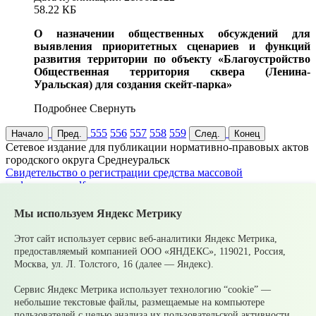
58.22 КБ
О назначении общественных обсуждений для
выявления приоритетных сценариев и функций
развития территории по объекту «Благоустройство
Общественная территория сквера (Ленина-
Уральская) для создания скейт-парка»
Подробнее
Свернуть
555
556
557
558
559
Начало
Пред.
След.
Конец
Cетевое издание для публикации нормативно-правовых актов
городского округа Среднеуральск
Cвидетельство о регистрации средства массовой
информации.pdf
Серия Эл
№ ФС77-83398
Мы используем Яндекс Метрику
Главный редактор
Булатова О. А.
Этот сайт использует сервис веб-аналитики Яндекс Метрика,
Адрес электронной почты
предоставляемый компанией ООО «ЯНДЕКС», 119021, Россия,
upsopablik@mail.ru
Москва, ул. Л. Толстого, 16 (далее — Яндекс).
Номер телефона редакции
+7(34368)7-56-27
Сервис Яндекс Метрика использует технологию “cookie” —
Учредитель издания
небольшие текстовые файлы, размещаемые на компьютере
Муниципальное казенное учреждение «Управление по связям
пользователей с целью анализа их пользовательской активности.