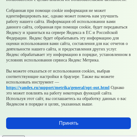
с общественностью городского округа Среднеуральск
Зарегистрирован
Собранная при помощи cookie информация не может
Федеральной службой по надзору в сфере связи,
идентифицировать вас, однако может помочь нам улучшить
информационных технологий и массовых коммуникаций
работу нашего сайта. Информация об использовании вами
(Роскомнадзор) 10 июня 2022 г.
данного сайта, собранная при помощи cookie, будет передаваться
© 2026 Официальный сайт Муниципального округа
Яндексу и храниться на сервере Яндекса в ЕС и Российской
Среднеуральск Свердловской области
Федерации. Яндекс будет обрабатывать эту информацию для
Карта сайта
Архив
оценки использования вами сайта, составления для нас отчетов о
деятельности нашего сайта, и предоставления других услуг.
Яндекс обрабатывает эту информацию в порядке, установленном в
Ваше сообщение отправлено
условиях использования сервиса Яндекс Метрика.
Вы можете отказаться от использования cookies, выбрав
соответствующие настройки в браузере. Также вы можете
Приемная главы
использовать инструмент —
https://yandex.ru/support/metrika/general/opt-out.html
Однако
это может повлиять на работу некоторых функций сайта.
Используя этот сайт, вы соглашаетесь на обработку данных о вас
Яндексом в порядке и целях, указанных выше.
Добавить файл
Принять
Согласен(а) на обработку, хранение и направление моих
персональных данных в целях рассмотрения обращения