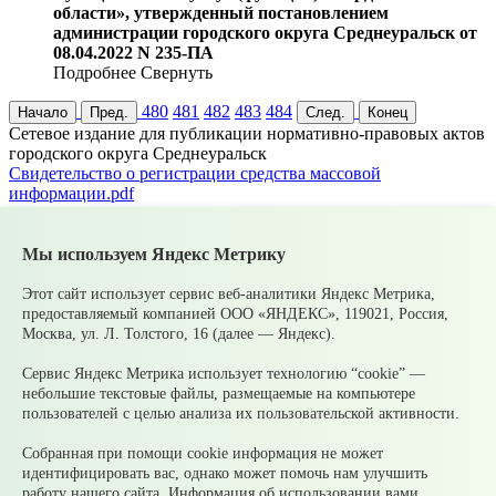
области», утвержденный постановлением
администрации городского округа Среднеуральск от
08.04.2022 N 235-ПА
Подробнее
Свернуть
480
481
482
483
484
Начало
Пред.
След.
Конец
Cетевое издание для публикации нормативно-правовых актов
городского округа Среднеуральск
Cвидетельство о регистрации средства массовой
информации.pdf
Серия Эл
№ ФС77-83398
Главный редактор
Мы используем Яндекс Метрику
Булатова О. А.
Адрес электронной почты
Этот сайт использует сервис веб-аналитики Яндекс Метрика,
upsopablik@mail.ru
предоставляемый компанией ООО «ЯНДЕКС», 119021, Россия,
Номер телефона редакции
Москва, ул. Л. Толстого, 16 (далее — Яндекс).
+7(34368)7-56-27
Учредитель издания
Сервис Яндекс Метрика использует технологию “cookie” —
Муниципальное казенное учреждение «Управление по связям
небольшие текстовые файлы, размещаемые на компьютере
с общественностью городского округа Среднеуральск
пользователей с целью анализа их пользовательской активности.
Зарегистрирован
Федеральной службой по надзору в сфере связи,
Собранная при помощи cookie информация не может
информационных технологий и массовых коммуникаций
идентифицировать вас, однако может помочь нам улучшить
(Роскомнадзор) 10 июня 2022 г.
работу нашего сайта. Информация об использовании вами