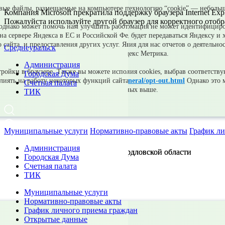
Компания Microsoft прекратила поддержку браузера Internet Expl
Пожалуйста используйте другой браузер для корректного отобр
Среднеуральск
Администрация
Городская Дума
Счетная палата
ТИК
Муниципальные услуги
Нормативно-правовые акты
График ли
Администрация
Городская Дума
Счетная палата
ТИК
Муниципальные услуги
Нормативно-правовые акты
График личного приема граждан
Открытые данные