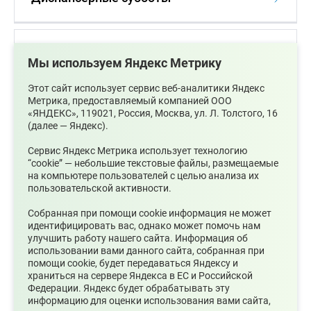
Что такое взятка?
Мы используем Яндекс Метрику
Этот сайт использует сервис веб-аналитики Яндекс
Метрика, предоставляемый компанией ООО
Правила посещения катка на
«ЯНДЕКС», 119021, Россия, Москва, ул. Л. Толстого, 16
Центральном стадионе
(далее — Яндекс).
Сервис Яндекс Метрика использует технологию
“cookie” — небольшие текстовые файлы, размещаемые
на компьютере пользователей с целью анализа их
Правила посещения Центрального
пользовательской активности.
стадиона
Собранная при помощи cookie информация не может
идентифицировать вас, однако может помочь нам
улучшить работу нашего сайта. Информация об
График приема избирателей
использовании вами данного сайта, собранная при
помощи cookie, будет передаваться Яндексу и
храниться на сервере Яндекса в ЕС и Российской
Федерации. Яндекс будет обрабатывать эту
информацию для оценки использования вами сайта,
Инклюзивный туризм