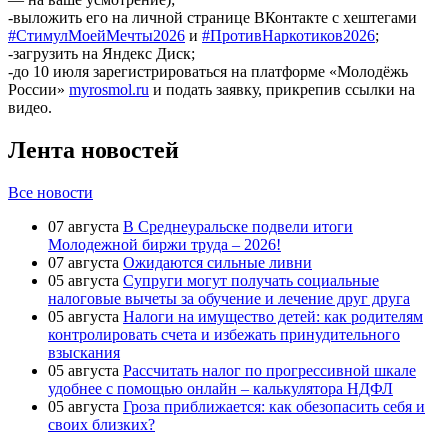
-выложить его на личной странице ВКонтакте с хештегами
#СтимулМоейМечты2026
и
#ПротивНаркотиков2026
;
-загрузить на Яндекс Диск;
-до 10 июля зарегистрироваться на платформе «Молодёжь
России»
myrosmol.ru
и подать заявку, прикрепив ссылки на
видео.
Лента новостей
Все новости
07 августа
В Среднеуральске подвели итоги
Молодежной биржи труда – 2026!
07 августа
Ожидаются сильные ливни
05 августа
Супруги могут получать социальные
налоговые вычеты за обучение и лечение друг друга
05 августа
Налоги на имущество детей: как родителям
контролировать счета и избежать принудительного
взыскания
05 августа
Рассчитать налог по прогрессивной шкале
удобнее с помощью онлайн – калькулятора НДФЛ
05 августа
Гроза приближается: как обезопасить себя и
своих близких?