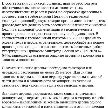
В соответствии с пунктом 5 данных правил работодатель
обеспечивает выполнение лесозаготовительных,
лесохозяйственных работ и работ по обработке древесины в
соответствии с требованиями Правил и технической
(эксплуатационной) документации организации-изготовителя
(работодателем должно быть обеспечено наличие технической
(эксплуатационной) документации на используемые в
производственных процессах технику и оборудование). В
соответствии с требованиями пунктов 18, 26, 27 Правил по
охране труда в лесозаготовительном, деревообрабатывающем
производствах и при выполнении лесохозяйственных работ,
утвержденных Приказом Минтруда России от 23.09.2020 №
644н, запрещается оставлять опасные деревья на корню или в
зависшем положении.
Снимать зависшие деревья необходимо трактором или
лебедкой с расстояния не менее 35 метров. Для снятия
зависшего дерева канат или веревку укрепляют на комлевой
части дерева и в зависимости от конкретных условий
стаскивают под углом или вдоль оси зависшего дерева.
Зависшие деревья разрешается также снимать: рычагами
(аншпугами) – перемещением комля дерева в сторону от себя;
воротом – закреплением за комель зависшего дерева одного
конца каната (веревки) и наматыванием другого при помощи