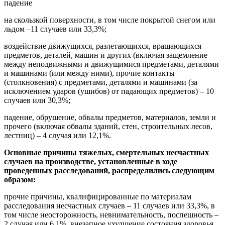
падение
на скользкой поверхности, в том числе покрытой снегом или
льдом –11 случаев или 33,3%;
воздействие движущихся, разлетающихся, вращающихся
предметов, деталей, машин и других (включая защемление
между неподвижными и движущимися предметами, деталями
и машинами (или между ними), прочие контакты
(столкновения) с предметами, деталями и машинами (за
исключением ударов (ушибов) от падающих предметов) – 10
случаев или 30,3%;
падение, обрушение, обвалы предметов, материалов, земли и
прочего (включая обвалы зданий, стен, строительных лесов,
лестниц) – 4 случая или 12,1%.
Основные причины тяжелых, смертельных несчастных
случаев на производстве, установленные в ходе
проведенных расследований, распределились следующим
образом:
прочие причины, квалифицированные по материалам
расследования несчастных случаев – 11 случаев или 33,3%, в
том числе неосторожность, невнимательность, поспешность –
2 случая или 6,1%, внезапное ухудшение состояния здоровья