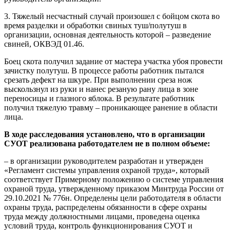
3. Тяжелый несчастный случай произошел с бойцом скота во
время разделки и обработки свиных туш/полутуш в
организации, основная деятельность которой – разведение
свиней, ОКВЭД 01.46.
Боец скота получил задание от мастера участка убоя провести
зачистку полутуш. В процессе работы работник пытался
срезать дефект на шкуре. При выполнении среза нож
выскользнул из руки и нанес резаную рану лица в зоне
переносицы и глазного яблока. В результате работник
получил тяжелую травму – проникающее ранение в области
лица.
В ходе расследования установлено, что в организации
СУОТ реализована работодателем не в полном объеме:
– в организации руководителем разработан и утвержден
«Регламент системы управления охраной труда», который
соответствует Примерному положению о системе управления
охраной труда, утвержденному приказом Минтруда России от
29.10.2021 № 776н. Определены цели работодателя в области
охраны труда, распределены обязанности в сфере охраны
труда между должностными лицами, проведена оценка
условий труда, контроль функционирования СУОТ и