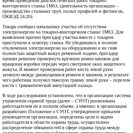
время проведения диагностических работ токарно-
винторезного станка 1М63, (деятельность организации –
производство стальных труб, полых профилей и фитингов,
ОКВЭД 24.20).
Токарь сообщил начальнику участка об отсутствии
электроэнергии на токарно-винторезном станке 1М63. Для
выявления причин бригадир участка вместе с токарем
приступили к осмотру станка. Не убедившись в полном
отключении электроэнергии на оборудовании и не сняв
полностью защитный кожух ременной подачи, бригадир
принял решение провернуть вручную ремни шкивов для
вращения коробки передач через смотровое окно защитного
кожуха. В момент проведения работ кисть левой руки
затянуло между движущимися ремнем и шкивом, в результате
чего работник получил тяжелую травму левой руки – перелом
кисти с травматической ампутацией пальца.
В ходе расследования установлено, что в организации система
управления охраной труда (далее – СУОТ) реализована
работодателем не в полном объеме, а именно: в организации
разработано Положение о СУОТ, утвержденное приказом
руководителя организации, определены цели и задачи
работодателя в области охраны труда, осуществлено
распределение обязанностей в сфере охраны труда между
должностными лицами работодателя, определена процедура