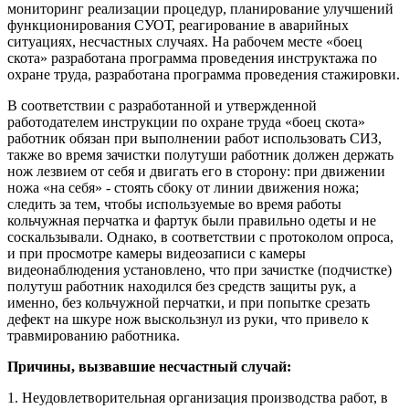
мониторинг реализации процедур, планирование улучшений
функционирования СУОТ, реагирование в аварийных
ситуациях, несчастных случаях. На рабочем месте «боец
скота» разработана программа проведения инструктажа по
охране труда, разработана программа проведения стажировки.
В соответствии с разработанной и утвержденной
работодателем инструкции по охране труда «боец скота»
работник обязан при выполнении работ использовать СИЗ,
также во время зачистки полутуши работник должен держать
нож лезвием от себя и двигать его в сторону: при движении
ножа «на себя» - стоять сбоку от линии движения ножа;
следить за тем, чтобы используемые во время работы
кольчужная перчатка и фартук были правильно одеты и не
соскальзывали. Однако, в соответствии с протоколом опроса,
и при просмотре камеры видеозаписи с камеры
видеонаблюдения установлено, что при зачистке (подчистке)
полутуш работник находился без средств защиты рук, а
именно, без кольчужной перчатки, и при попытке срезать
дефект на шкуре нож выскользнул из руки, что привело к
травмированию работника.
Причины, вызвавшие несчастный случай:
1. Неудовлетворительная организация производства работ, в