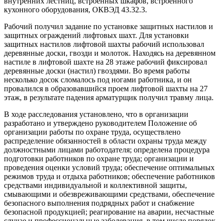
внутренних лестниц, встроенных шкафов, встроенного
кухонного оборудования, ОКВЭД 43.32.3.
Рабочий получил задание по установке защитных настилов и
защитных ограждений лифтовых шахт. Для установки
защитных настилов лифтовой шахты рабочий использовал
деревянные доски, гвозди и молоток. Находясь на деревянном
настиле в лифтовой шахте на 28 этаже рабочий фиксировал
деревянные доски (настил) гвоздями. Во время работы
несколько досок сломалось под ногами работника, и он
провалился в образовавшийся проем лифтовой шахты на 27
этаж, в результате падения арматурщик получил травму лица.
В ходе расследования установлено, что в организации
разработано и утверждено руководителем Положение об
организации работы по охране труда, осуществлено
распределение обязанностей в области охраны труда между
должностными лицами работодателя; определена процедура
подготовки работников по охране труда; организации и
проведения оценки условий труда; обеспечение оптимальных
режимов труда и отдыха работников; обеспечение работников
средствами индивидуальной и коллективной защиты,
смывающими и обезвреживающими средствами, обеспечение
безопасного выполнения подрядных работ и снабжение
безопасной продукцией; реагирование на аварии, несчастные
случае и профессиональные заболевания, в том числе порядок