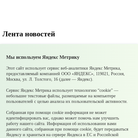
Лента новостей
Все новости
Мы используем Яндекс Метрику
07 августа
В Среднеуральске подвели итоги
Молодежной биржи труда – 2026!
07 августа
Ожидаются сильные ливни
Этот сайт использует сервис веб-аналитики Яндекс Метрика,
05 августа
Супруги могут получать социальные
предоставляемый компанией ООО «ЯНДЕКС», 119021, Россия,
налоговые вычеты за обучение и лечение друг друга
Москва, ул. Л. Толстого, 16 (далее — Яндекс).
05 августа
Налоги на имущество детей: как родителям
контролировать счета и избежать принудительного
Сервис Яндекс Метрика использует технологию “cookie” —
взыскания
небольшие текстовые файлы, размещаемые на компьютере
05 августа
Рассчитать налог по прогрессивной шкале
пользователей с целью анализа их пользовательской активности.
удобнее с помощью онлайн – калькулятора НДФЛ
05 августа
Гроза приближается: как обезопасить себя и
Собранная при помощи cookie информация не может
своих близких?
идентифицировать вас, однако может помочь нам улучшить
работу нашего сайта. Информация об использовании вами
© 2026 Официальный сайт Муниципального округа
данного сайта, собранная при помощи cookie, будет передаваться
Среднеуральск Свердловской области
Яндексу и храниться на сервере Яндекса в ЕС и Российской