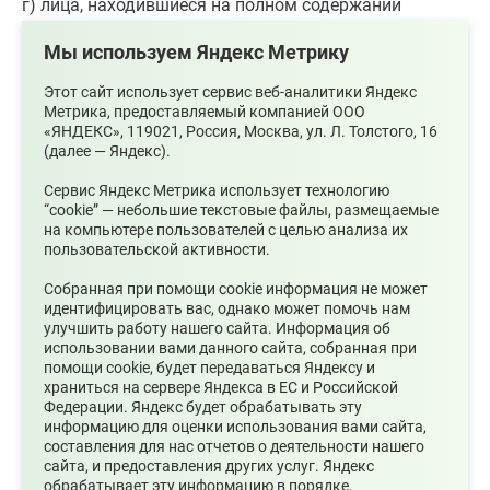
г) лица, находившиеся на полном содержании
погибшего (умершего) в результате чрезвычайной
Мы используем Яндекс Метрику
ситуации или получавшие от него помощь, которая
была для них постоянным и основным источником
Этот сайт использует сервис веб-аналитики Яндекс
средств к существованию, а также иные лица,
Метрика, предоставляемый компанией ООО
«ЯНДЕКС», 119021, Россия, Москва, ул. Л. Толстого, 16
признанные иждивенцами в порядке, установленном
(далее — Яндекс).
законодательством Российской Федерации;
Сервис Яндекс Метрика использует технологию
“cookie” — небольшие текстовые файлы, размещаемые
д) граждане, здоровью которых причинен вред в
на компьютере пользователей с целью анализа их
результате чрезвычайной ситуации;
пользовательской активности.
Собранная при помощи cookie информация не может
е) граждане, лишившиеся жилого помещения либо
идентифицировать вас, однако может помочь нам
утратившие полностью или частично иное
улучшить работу нашего сайта. Информация об
имущество либо документы в результате
использовании вами данного сайта, собранная при
помощи cookie, будет передаваться Яндексу и
чрезвычайной ситуации;
храниться на сервере Яндекса в ЕС и Российской
Федерации. Яндекс будет обрабатывать эту
9) граждане, которым право на получение
информацию для оценки использования вами сайта,
составления для нас отчетов о деятельности нашего
бесплатной юридической помощи в рамках
сайта, и предоставления других услуг. Яндекс
государственной системы бесплатной юридической
обрабатывает эту информацию в порядке,