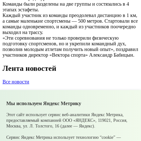
Команды были разделены на две группы и состязались в 4
этапах эстафеты.
Каждый участник из команды преодолевал дистанцию в 1 км,
а самые маленькие спортсмены — 500 метров. Стартовали все
команды одновременно, и каждый из участников поочередно
выходил на трассу.
«Эти соревнования не только проверили физическую
подготовку спортсменов, но и укрепили командный дух,
позволив молодым атлетам получить новый опыт», поздравил
участников директор «Вектора спорта» Александр Бабицын.
Лента новостей
Все новости
05 августа
Супруги могут получать социальные
налоговые вычеты за обучение и лечение друг друга
Мы используем Яндекс Метрику
05 августа
Налоги на имущество детей: как родителям
контролировать счета и избежать принудительного
взыскания
Этот сайт использует сервис веб-аналитики Яндекс Метрика,
05 августа
Рассчитать налог по прогрессивной шкале
предоставляемый компанией ООО «ЯНДЕКС», 119021, Россия,
удобнее с помощью онлайн – калькулятора НДФЛ
Москва, ул. Л. Толстого, 16 (далее — Яндекс).
05 августа
Гроза приближается: как обезопасить себя и
своих близких?
Сервис Яндекс Метрика использует технологию “cookie” —