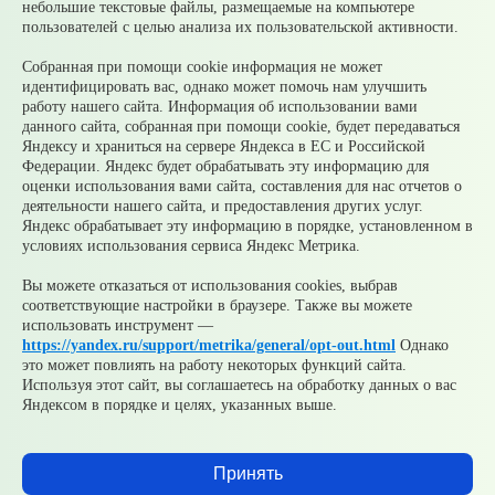
04 августа
Стартовал набор на образовательную
небольшие текстовые файлы, размещаемые на компьютере
программу «Патриоты» для участников СВО и их семей
пользователей с целью анализа их пользовательской активности.
04 августа
Забота о защитниках: 1% рабочих мест
обяжут резервировать у крупных работодателей
Собранная при помощи cookie информация не может
Свердловской области для ветеранов боевых действий
идентифицировать вас, однако может помочь нам улучшить
работу нашего сайта. Информация об использовании вами
© 2026 Официальный сайт Муниципального округа
данного сайта, собранная при помощи cookie, будет передаваться
Среднеуральск Свердловской области
Яндексу и храниться на сервере Яндекса в ЕС и Российской
Карта сайта
Архив
Федерации. Яндекс будет обрабатывать эту информацию для
оценки использования вами сайта, составления для нас отчетов о
деятельности нашего сайта, и предоставления других услуг.
Ваше сообщение отправлено
Яндекс обрабатывает эту информацию в порядке, установленном в
условиях использования сервиса Яндекс Метрика.
Вы можете отказаться от использования cookies, выбрав
соответствующие настройки в браузере. Также вы можете
Приемная главы
использовать инструмент —
https://yandex.ru/support/metrika/general/opt-out.html
Однако
Выбрать тему
это может повлиять на работу некоторых функций сайта.
обращения
Используя этот сайт, вы соглашаетесь на обработку данных о вас
Яндексом в порядке и целях, указанных выше.
Добавить файл
Принять
Согласен(а) на обработку, хранение и направление моих