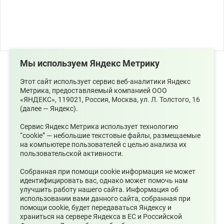
Мы используем Яндекс Метрику
С 1 сентября 2025 года изменился порядок внесения
и отражения в ЕГРЮЛ и ЕГРИП сведений о кодах по
Этот сайт использует сервис веб-аналитики Яндекс
ОКВЭД. Соответствующие изменения внесены
Метрика, предоставляемый компанией ООО
Федеральным законом от 28.12.2024 №529-ФЗ.
«ЯНДЕКС», 119021, Россия, Москва, ул. Л. Толстого, 16
(далее — Яндекс).
В реестрах ЕГРЮЛ и ЕГРИП теперь содержатся два
Сервис Яндекс Метрика использует технологию
типа кодов по ОКВЭД: заявительные и отчетные.
“cookie” — небольшие текстовые файлы, размещаемые
Первые определяются хозяйствующим субъектом
на компьютере пользователей с целью анализа их
пользовательской активности.
самостоятельно и вносятся в ЕГРЮЛ и ЕГРИП в
соответствии с документами, представленными при
Собранная при помощи cookie информация не может
государственной регистрации. Они отражаются в
идентифицировать вас, однако может помочь нам
улучшить работу нашего сайта. Информация об
выписках из ЕГРЮЛ и ЕГРИП с сентября 2025 года.
использовании вами данного сайта, собранная при
помощи cookie, будет передаваться Яндексу и
Коды по ОКВЭД отчетного типа с указанием их
храниться на сервере Яндекса в ЕС и Российской
процентных долей вносятся в ЕГРЮЛ и ЕГРИП на