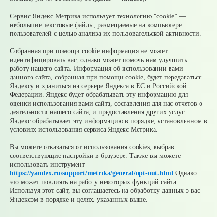
05 августа
Супруги могут получать социальные
налоговые вычеты за обучение и лечение друг друга
Сервис Яндекс Метрика использует технологию “cookie” —
05 августа
Налоги на имущество детей: как родителям
небольшие текстовые файлы, размещаемые на компьютере
контролировать счета и избежать принудительного
пользователей с целью анализа их пользовательской активности.
взыскания
05 августа
Рассчитать налог по прогрессивной шкале
Собранная при помощи cookie информация не может
удобнее с помощью онлайн – калькулятора НДФЛ
идентифицировать вас, однако может помочь нам улучшить
работу нашего сайта. Информация об использовании вами
© 2026 Официальный сайт Муниципального округа
данного сайта, собранная при помощи cookie, будет передаваться
Среднеуральск Свердловской области
Яндексу и храниться на сервере Яндекса в ЕС и Российской
Карта сайта
Архив
Федерации. Яндекс будет обрабатывать эту информацию для
оценки использования вами сайта, составления для нас отчетов о
деятельности нашего сайта, и предоставления других услуг.
Ваше сообщение отправлено
Яндекс обрабатывает эту информацию в порядке, установленном в
условиях использования сервиса Яндекс Метрика.
Вы можете отказаться от использования cookies, выбрав
соответствующие настройки в браузере. Также вы можете
Приемная главы
использовать инструмент —
https://yandex.ru/support/metrika/general/opt-out.html
Однако
Выбрать тему
это может повлиять на работу некоторых функций сайта.
обращения
Используя этот сайт, вы соглашаетесь на обработку данных о вас
Яндексом в порядке и целях, указанных выше.
Добавить файл