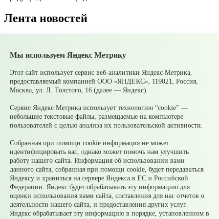
Лента новостей
Все новости
Мы используем Яндекс Метрику
07 августа
В Среднеуральске подвели итоги
Молодежной биржи труда – 2026!
07 августа
Ожидаются сильные ливни
Этот сайт использует сервис веб-аналитики Яндекс Метрика,
05 августа
Супруги могут получать социальные
предоставляемый компанией ООО «ЯНДЕКС», 119021, Россия,
налоговые вычеты за обучение и лечение друг друга
Москва, ул. Л. Толстого, 16 (далее — Яндекс).
05 августа
Налоги на имущество детей: как родителям
контролировать счета и избежать принудительного
Сервис Яндекс Метрика использует технологию “cookie” —
взыскания
небольшие текстовые файлы, размещаемые на компьютере
05 августа
Рассчитать налог по прогрессивной шкале
пользователей с целью анализа их пользовательской активности.
удобнее с помощью онлайн – калькулятора НДФЛ
05 августа
Гроза приближается: как обезопасить себя и
Собранная при помощи cookie информация не может
своих близких?
идентифицировать вас, однако может помочь нам улучшить
работу нашего сайта. Информация об использовании вами
© 2026 Официальный сайт Муниципального округа
данного сайта, собранная при помощи cookie, будет передаваться
Среднеуральск Свердловской области
Яндексу и храниться на сервере Яндекса в ЕС и Российской
Карта сайта
Архив
Федерации. Яндекс будет обрабатывать эту информацию для
оценки использования вами сайта, составления для нас отчетов о
деятельности нашего сайта, и предоставления других услуг.
Ваше сообщение отправлено
Яндекс обрабатывает эту информацию в порядке, установленном в