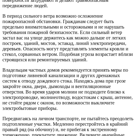
поверхности затрудняют и делают травмоопасным
передвижение людей.
В период сильного ветра возможно осложнение
пожароопасной обстановки. Гражданам следует быть
предельно внимательными и осторожными и не нарушать
требования пожарной безопасности. Если сильный ветер
застал вас на улице держитесь как можно дальше от легких
построек, зданий, мостов, эстакад, линий электропередачи,
деревьев. Опасность могут представлять элементы кровли и
стекол, сорванных ветром. Подобная угроза возрастает вблизи
строящихся или ремонтируемых зданий.
Владельцам частных домов рекомендуется принять меры по
подготовке ливневой канализации и других дренажных
систем к отводу дождевого стока. Находясь дома при грозе
закройте окна, двери, дымоходы и вентиляционные
отверстия. Во время ударов молнии не подходите близко к
электропроводке, молниеотводу, водостокам с крыш, антенне,
не стойте рядом с окном, по возможности выключите
электробытовые приборы.
Передвигаясь на личном транспорте, не пытайтесь преодолеть
подтопленные участки. Медленно перестройтесь в крайний
правый ряд (на обочину) и, не прибегая к экстренному
торможению, прекратите движение. Включите аварийные