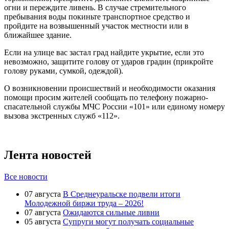
огни и переждите ливень. В случае стремительного
пребывания воды покиньте транспортное средство и
пройдите на возвышенный участок местности или в
ближайшее здание.
Если на улице вас застал град найдите укрытие, если это
невозможно, защитите голову от ударов градин (прикройте
голову руками, сумкой, одеждой).
О возникновении происшествий и необходимости оказания
помощи просим жителей сообщать по телефону пожарно-
спасательной службы МЧС России «101» или единому номеру
вызова экстренных служб «112».
Лента новостей
Все новости
07 августа
В Среднеуральске подвели итоги
Молодежной биржи труда – 2026!
07 августа
Ожидаются сильные ливни
05 августа
Супруги могут получать социальные