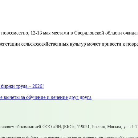
всеместно, 12-13 мая местами в Свердловской области ожидаютс
 вегетации сельскохозяйственных культур может привести к по
биржи труда – 2026!
 вычеты за обучение и лечение друг друга
нтролировать счета и избежать принудительного взыскания
обнее с помощью онлайн – калькулятора НДФЛ
воих близких?
ьск Свердловской области
ставляемый компанией ООО «ЯНДЕКС», 119021, Россия, Москва, ул. Л. То
ие текстовые файлы, размещаемые на компьютере пользователей с целью 