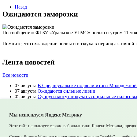
Назад
Ожидаются заморозки
По сообщению ФГБУ «Уральское УГМС» ночью и утром 11 мая по
Помните, что охлаждение почвы и воздуха в период активной
Лента новостей
Все новости
07 августа
В Среднеуральске подвели итоги Молодежной 
07 августа
Ожидаются сильные ливни
05 августа
Супруги могут получать социальные налоговые
05 августа
Налоги на имущество детей: как родителям ко
05 августа
Рассчитать налог по прогрессивной шкале уд
05 августа
Гроза приближается: как обезопасить себя и с
Мы используем Яндекс Метрику
© 2026 Официальный сайт Муниципального округа Среднеурал
Этот сайт использует сервис веб-аналитики Яндекс Метрика, предо
Карта сайта
Архив
Сервис Яндекс Метрика использует технологию “cookie” — небольш