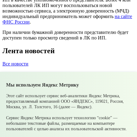
пользователей ЛК ИП могут воспользоваться новой
возможностью сервиса, а электронную доверенность (МЧД)
индивидуальный предприниматель может оформить
на сайте
ФНС России
.
При наличии бумажной доверенности представителю будет
доступен только просмотр сведений в ЛК по ИП.
Лента новостей
Все новости
05 августа
Супруги могут получать социальные
налоговые вычеты за обучение и лечение друг друга
Мы используем Яндекс Метрику
05 августа
Налоги на имущество детей: как родителям
контролировать счета и избежать принудительного
взыскания
Этот сайт использует сервис веб-аналитики Яндекс Метрика,
05 августа
Рассчитать налог по прогрессивной шкале
предоставляемый компанией ООО «ЯНДЕКС», 119021, Россия,
удобнее с помощью онлайн – калькулятора НДФЛ
Москва, ул. Л. Толстого, 16 (далее — Яндекс).
05 августа
Гроза приближается: как обезопасить себя и
своих близких?
Сервис Яндекс Метрика использует технологию “cookie” —
04 августа
Стартовал набор на образовательную
небольшие текстовые файлы, размещаемые на компьютере
программу «Патриоты» для участников СВО и их семей
пользователей с целью анализа их пользовательской активности.
04 августа
Забота о защитниках: 1% рабочих мест