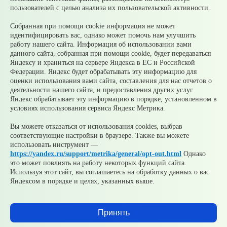
взыскания
пользователей с целью анализа их пользовательской активности.
05 августа
Рассчитать налог по прогрессивной шкале
удобнее с помощью онлайн – калькулятора НДФЛ
Собранная при помощи cookie информация не может
05 августа
Гроза приближается: как обезопасить себя и
идентифицировать вас, однако может помочь нам улучшить
своих близких?
работу нашего сайта. Информация об использовании вами
данного сайта, собранная при помощи cookie, будет передаваться
© 2026 Официальный сайт Муниципального округа
Яндексу и храниться на сервере Яндекса в ЕС и Российской
Среднеуральск Свердловской области
Федерации. Яндекс будет обрабатывать эту информацию для
Карта сайта
Архив
оценки использования вами сайта, составления для нас отчетов о
деятельности нашего сайта, и предоставления других услуг.
Яндекс обрабатывает эту информацию в порядке, установленном в
Ваше сообщение отправлено
условиях использования сервиса Яндекс Метрика.
Вы можете отказаться от использования cookies, выбрав
соответствующие настройки в браузере. Также вы можете
Приемная главы
использовать инструмент —
https://yandex.ru/support/metrika/general/opt-out.html
Однако
это может повлиять на работу некоторых функций сайта.
Используя этот сайт, вы соглашаетесь на обработку данных о вас
Яндексом в порядке и целях, указанных выше.
Добавить файл
Принять
Согласен(а) на обработку, хранение и направление моих