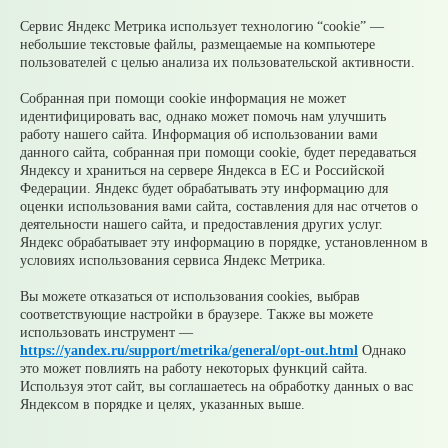
05 августа
Налоги на имущество детей: как родителям
контролировать счета и избежать принудительного
Сервис Яндекс Метрика использует технологию “cookie” —
взыскания
небольшие текстовые файлы, размещаемые на компьютере
05 августа
Рассчитать налог по прогрессивной шкале
пользователей с целью анализа их пользовательской активности.
удобнее с помощью онлайн – калькулятора НДФЛ
05 августа
Гроза приближается: как обезопасить себя и
Собранная при помощи cookie информация не может
своих близких?
идентифицировать вас, однако может помочь нам улучшить
работу нашего сайта. Информация об использовании вами
© 2026 Официальный сайт Муниципального округа
данного сайта, собранная при помощи cookie, будет передаваться
Среднеуральск Свердловской области
Яндексу и храниться на сервере Яндекса в ЕС и Российской
Карта сайта
Архив
Федерации. Яндекс будет обрабатывать эту информацию для
оценки использования вами сайта, составления для нас отчетов о
деятельности нашего сайта, и предоставления других услуг.
Ваше сообщение отправлено
Яндекс обрабатывает эту информацию в порядке, установленном в
условиях использования сервиса Яндекс Метрика.
Вы можете отказаться от использования cookies, выбрав
соответствующие настройки в браузере. Также вы можете
Приемная главы
использовать инструмент —
https://yandex.ru/support/metrika/general/opt-out.html
Однако
Выбрать тему
это может повлиять на работу некоторых функций сайта.
обращения
Используя этот сайт, вы соглашаетесь на обработку данных о вас
Яндексом в порядке и целях, указанных выше.
Добавить файл