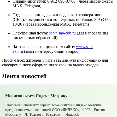
Онлайн-диспетчер 8-912-690-07-00 ( через мессенджеры
МАХ, Telegram)
Отдельная линия для садоводческих кооперативов
(СНТ), товариществ и коттеджных посёлков: 8-953-002-
10-30 (через мессенджеры МАХ, Telegram)
Электронная почта:
sab@sab-ekb.ru
(для направления
письменных обращений)
Чат-панель на официальном сайте:
www.sab-
ekb.ru
(задать интересующий вопрос)
Просим всех жителей учитывать данную информацию для
своевременного оформления заявок на вывоз отходов.
Лента новостей
Все новости
Мы используем Яндекс Метрику
07 августа
В Среднеуральске подвели итоги
Молодежной биржи труда – 2026!
07 августа
Ожидаются сильные ливни
Этот сайт использует сервис веб-аналитики Яндекс Метрика,
05 августа
Супруги могут получать социальные
предоставляемый компанией ООО «ЯНДЕКС», 119021, Россия,
налоговые вычеты за обучение и лечение друг друга
Москва, ул. Л. Толстого, 16 (далее — Яндекс).