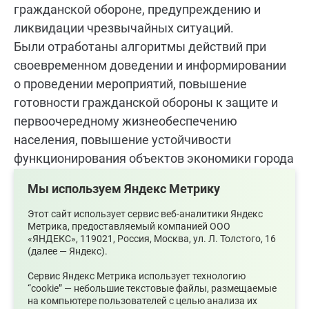
гражданской обороне, предупреждению и
ликвидации чрезвычайных ситуаций.
Были отработаны алгоритмы действий при
своевременном доведении и информировании
о проведении мероприятий, повышение
готовности гражданской обороны к защите и
первоочередному жизнеобеспечению
населения, повышение устойчивости
функционирования объектов экономики города
и приведение в готовность сил гражданской
Мы используем Яндекс Метрику
обороны.
Прошла практическая тренировка с
Этот сайт использует сервис веб-аналитики Яндекс
Метрика, предоставляемый компанией ООО
сотрудниками МУП «Среднеуральское
«ЯНДЕКС», 119021, Россия, Москва, ул. Л. Толстого, 16
водопроводно-канализационное хозяйство» по
(далее — Яндекс).
действиям при получении сигнала «ВНИМАНИЕ
Сервис Яндекс Метрика использует технологию
ВСЕМ», связанных с беспилотной авиационной
“cookie” — небольшие текстовые файлы, размещаемые
на компьютере пользователей с целью анализа их
атакой с практическим заполнением