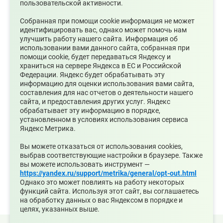
пользовательской активности.
простейших укрытий. А также отработано
Собранная при помощи cookie информация не может
практическое выполнение мероприятий в
идентифицировать вас, однако может помочь нам
филиале «Среднеуральской ГРЭС».
улучшить работу нашего сайта. Информация об
использовании вами данного сайта, собранная при
В образовательных организациях проведены
помощи cookie, будет передаваться Яндексу и
открытые уроки культуры безопасности,
храниться на сервере Яндекса в ЕС и Российской
Федерации. Яндекс будет обрабатывать эту
приуроченного к Дню гражданской обороны,
информацию для оценки использования вами сайта,
где ребятам рассказали порядок действий при
составления для нас отчетов о деятельности нашего
сайта, и предоставления других услуг. Яндекс
получении сигнала оповещения «ВНИМАНИЕ
обрабатывает эту информацию в порядке,
ВСЕМ» и информацию о ракетной, авиационной
установленном в условиях использования сервиса
Яндекс Метрика.
или беспилотной опасности.
Результаты проведенной тренировки в
Вы можете отказаться от использования cookies,
выбрав соответствующие настройки в браузере. Также
муниципальном округе позволяют сделать
вы можете использовать инструмент —
вывод, что все учебные вопросы отработаны и
https://yandex.ru/support/metrika/general/opt-out.html
Однако это может повлиять на работу некоторых
конечные цели достигнуты.
функций сайта. Используя этот сайт, вы соглашаетесь
на обработку данных о вас Яндексом в порядке и
целях, указанных выше.