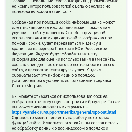
“cookie” — небольшие текстовые файлы, размещаемые
на компьютере пользователей с целью анализа их
пользовательской активности.
Муниципальное казенное учреждение
«Архив муниципального округа
Собранная при помощи cookie информация не может
Среднеуральск»
идентифицировать вас, однако может помочь нам
улучшить работу нашего сайта. Информация об
использовании вами данного сайта, собранная при
Муниципальное казенное учреждение
помощи cookie, будет передаваться Яндексу и
«Управление культуры и туризма»
храниться на сервере Яндекса в ЕС и Российской
Федерации. Яндекс будет обрабатывать эту
информацию для оценки использования вами сайта,
Отдел общественной безопасности
составления для нас отчетов о деятельности нашего
сайта, и предоставления других услуг. Яндекс
обрабатывает эту информацию в порядке,
Отдел социальной и жилищной
установленном в условиях использования сервиса
политики
Яндекс Метрика.
Вы можете отказаться от использования cookies,
Управление муниципальным
выбрав соответствующие настройки в браузере. Также
имуществом администрации
вы можете использовать инструмент —
муниципального округа Среднеуральск
https://yandex.ru/support/metrika/general/opt-out.html
Свердловской области
Однако это может повлиять на работу некоторых
функций сайта. Используя этот сайт, вы соглашаетесь
на обработку данных о вас Яндексом в порядке и