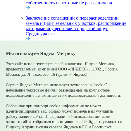
собственность на которые не разграничена
Заключение соглашений о перераспределении
земель и (или) земельных участков, распоряжение
которыми осуществляет городской округ
Среднеуральск
Выдача разрешений на использование земель или
Мы используем Яндекс Метрику
земельных участков, находящихся в
муниципальной собственности без
Этот сайт использует сервис веб-аналитики Яндекс Метрика,
предоставления земельных участков и
предоставляемый компанией ООО «ЯНДЕКС», 119021, Россия,
установления сервитута на территории ГО
Москва, ул. Л. Толстого, 16 (далее — Яндекс).
Среднеуральск
Сервис Яндекс Метрика использует технологию “cookie” —
Включение жилых помещений в состав
небольшие текстовые файлы, размещаемые на компьютере
специализированного жилищного фонда на
пользователей с целью анализа их пользовательской активности.
территории муниципального округа
Среднеуральск Свердловской области
Собранная при помощи cookie информация не может
идентифицировать вас, однако может помочь нам улучшить
работу нашего сайта. Информация об использовании вами
© 2026 Официальный сайт Муниципального округа
данного сайта, собранная при помощи cookie, будет передаваться
Среднеуральск Свердловской области
Яндексу и храниться на сервере Яндекса в ЕС и Российской