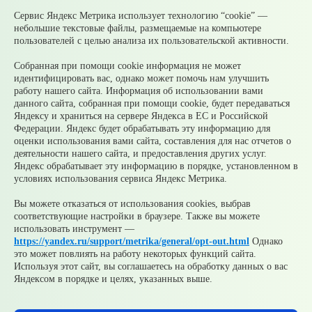
Нормативно-правовые акты
Сервис Яндекс Метрика использует технологию “cookie” —
График личного приема граждан
небольшие текстовые файлы, размещаемые на компьютере
Открытые данные
пользователей с целью анализа их пользовательской активности.
Главная
Aдминистрация
Собранная при помощи cookie информация не может
идентифицировать вас, однако может помочь нам улучшить
Элемент не найден!
работу нашего сайта. Информация об использовании вами
данного сайта, собранная при помощи cookie, будет передаваться
© 2026 Официальный сайт Муниципального округа
Яндексу и храниться на сервере Яндекса в ЕС и Российской
Среднеуральск Свердловской области
Федерации. Яндекс будет обрабатывать эту информацию для
Карта сайта
Архив
оценки использования вами сайта, составления для нас отчетов о
деятельности нашего сайта, и предоставления других услуг.
Яндекс обрабатывает эту информацию в порядке, установленном в
Ваше сообщение отправлено
условиях использования сервиса Яндекс Метрика.
Вы можете отказаться от использования cookies, выбрав
соответствующие настройки в браузере. Также вы можете
Приемная главы
использовать инструмент —
https://yandex.ru/support/metrika/general/opt-out.html
Однако
это может повлиять на работу некоторых функций сайта.
Используя этот сайт, вы соглашаетесь на обработку данных о вас
Яндексом в порядке и целях, указанных выше.
Добавить файл