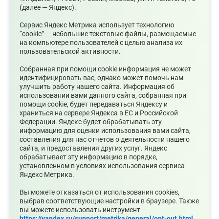
(далее — Яндекс).
Сервис Яндекс Метрика использует технологию
“cookie” — небольшие текстовые файлы, размещаемые
на компьютере пользователей с целью анализа их
пользовательской активности.
07.08.2026
Собранная при помощи cookie информация не может
Ожидаются сильные ливни
идентифицировать вас, однако может помочь нам
улучшить работу нашего сайта. Информация об
использовании вами данного сайта, собранная при
помощи cookie, будет передаваться Яндексу и
храниться на сервере Яндекса в ЕС и Российской
Федерации. Яндекс будет обрабатывать эту
информацию для оценки использования вами сайта,
составления для нас отчетов о деятельности нашего
сайта, и предоставления других услуг. Яндекс
обрабатывает эту информацию в порядке,
установленном в условиях использования сервиса
Яндекс Метрика.
05.08.2026
Вы можете отказаться от использования cookies,
выбрав соответствующие настройки в браузере. Также
Супруги могут получать социальные
вы можете использовать инструмент —
налоговые вычеты за обучение и лечение друг
https://yandex.ru/support/metrika/general/opt-out.html