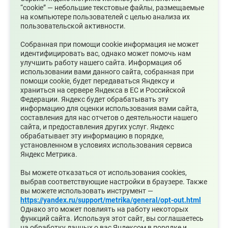
“cookie” — небольшие текстовые файлы, размещаемые
на компьютере пользователей с целью анализа их
пользовательской активности.
07.08.2026
Собранная при помощи cookie информация не может
Ожидаются сильные ливни
идентифицировать вас, однако может помочь нам
улучшить работу нашего сайта. Информация об
использовании вами данного сайта, собранная при
помощи cookie, будет передаваться Яндексу и
храниться на сервере Яндекса в ЕС и Российской
Федерации. Яндекс будет обрабатывать эту
информацию для оценки использования вами сайта,
составления для нас отчетов о деятельности нашего
сайта, и предоставления других услуг. Яндекс
обрабатывает эту информацию в порядке,
установленном в условиях использования сервиса
Яндекс Метрика.
05.08.2026
Вы можете отказаться от использования cookies,
выбрав соответствующие настройки в браузере. Также
Супруги могут получать социальные
вы можете использовать инструмент —
налоговые вычеты за обучение и лечение друг
https://yandex.ru/support/metrika/general/opt-out.html
друга
Однако это может повлиять на работу некоторых
функций сайта. Используя этот сайт, вы соглашаетесь
на обработку данных о вас Яндексом в порядке и