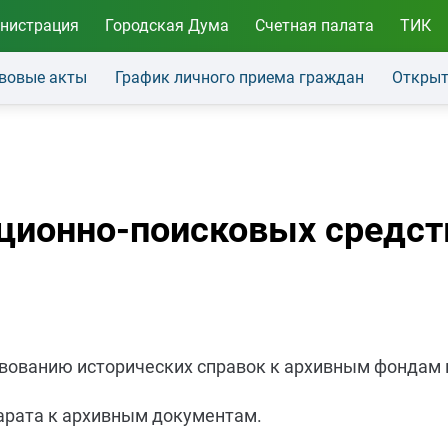
нистрация
Городская Дума
Счетная палата
ТИК
вовые акты
График личного приема граждан
Открыт
ционно-поисковых средст
твованию исторических справок к архивным фондам 
парата к архивным документам.