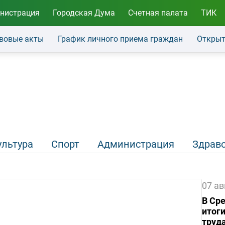
нистрация
Городская Дума
Счетная палата
ТИК
вовые акты
График личного приема граждан
Открыт
ультура
Спорт
Администрация
Здрав
07 ав
В Ср
итог
труда