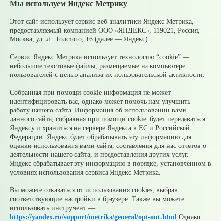
Мы используем Яндекс Метрику
Все новости
09 августа
10 августа ожидаются очень сильные дожди
Этот сайт использует сервис веб-аналитики Яндекс Метрика,
07 августа
В Среднеуральске подвели итоги
предоставляемый компанией ООО «ЯНДЕКС», 119021, Россия,
Молодежной биржи труда – 2026!
Москва, ул. Л. Толстого, 16 (далее — Яндекс).
07 августа
Ожидаются сильные ливни
05 августа
Супруги могут получать социальные
Сервис Яндекс Метрика использует технологию “cookie” —
налоговые вычеты за обучение и лечение друг друга
небольшие текстовые файлы, размещаемые на компьютере
05 августа
Налоги на имущество детей: как родителям
пользователей с целью анализа их пользовательской активности.
контролировать счета и избежать принудительного
взыскания
Собранная при помощи cookie информация не может
05 августа
Рассчитать налог по прогрессивной шкале
идентифицировать вас, однако может помочь нам улучшить
удобнее с помощью онлайн – калькулятора НДФЛ
работу нашего сайта. Информация об использовании вами
данного сайта, собранная при помощи cookie, будет передаваться
© 2026 Официальный сайт Муниципального округа
Яндексу и храниться на сервере Яндекса в ЕС и Российской
Среднеуральск Свердловской области
Федерации. Яндекс будет обрабатывать эту информацию для
Карта сайта
Архив
оценки использования вами сайта, составления для нас отчетов о
деятельности нашего сайта, и предоставления других услуг.
Яндекс обрабатывает эту информацию в порядке, установленном в
Ваше сообщение отправлено
условиях использования сервиса Яндекс Метрика.
Вы можете отказаться от использования cookies, выбрав
соответствующие настройки в браузере. Также вы можете
Приемная главы
использовать инструмент —
https://yandex.ru/support/metrika/general/opt-out.html
Однако