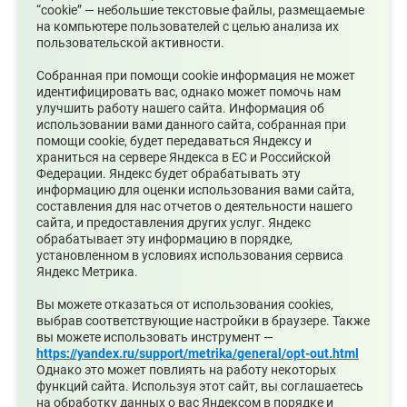
Выпускники и ученики 6-ой школы провели все
“cookie” — небольшие текстовые файлы, размещаемые
на компьютере пользователей с целью анализа их
работы на высоком уровне слаженности.
пользовательской активности.
Самый сложный этап — этап подготовки почвы
Собранная при помощи cookie информация не может
с удалением сорняков и камней, проходил при
идентифицировать вас, однако может помочь нам
неблагоприятных погодных условиях. Жизнь
улучшить работу нашего сайта. Информация об
использовании вами данного сайта, собранная при
внесла свои коррективы и вместо красной
помощи cookie, будет передаваться Яндексу и
петунии были высажены жёлтые бархатцы, но
храниться на сервере Яндекса в ЕС и Российской
Федерации. Яндекс будет обрабатывать эту
даже так клумба школы №6 получилась очень
информацию для оценки использования вами сайта,
яркой и изящной. Подарок городу получился
составления для нас отчетов о деятельности нашего
сайта, и предоставления других услуг. Яндекс
также благодаря участию неравнодушных
обрабатывает эту информацию в порядке,
горожан.
установленном в условиях использования сервиса
Яндекс Метрика.
Надеемся, что клумба будет «радовать глаз»
Вы можете отказаться от использования cookies,
выбрав соответствующие настройки в браузере. Также
жителей города Среднеуральск, а
вы можете использовать инструмент —
реализованный проект станет доброй
https://yandex.ru/support/metrika/general/opt-out.html
Однако это может повлиять на работу некоторых
городской традицией!
функций сайта. Используя этот сайт, вы соглашаетесь
на обработку данных о вас Яндексом в порядке и