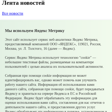
Лента новостей
Все новости
05 августа
Супруги могут получать социальные
налоговые вычеты за обучение и лечение друг друга
Мы используем Яндекс Метрику
05 августа
Налоги на имущество детей: как родителям
контролировать счета и избежать принудительного
взыскания
Этот сайт использует сервис веб-аналитики Яндекс Метрика,
05 августа
Рассчитать налог по прогрессивной шкале
предоставляемый компанией ООО «ЯНДЕКС», 119021, Россия,
удобнее с помощью онлайн – калькулятора НДФЛ
Москва, ул. Л. Толстого, 16 (далее — Яндекс).
05 августа
Гроза приближается: как обезопасить себя и
своих близких?
Сервис Яндекс Метрика использует технологию “cookie” —
04 августа
Стартовал набор на образовательную
небольшие текстовые файлы, размещаемые на компьютере
программу «Патриоты» для участников СВО и их семей
пользователей с целью анализа их пользовательской активности.
04 августа
Забота о защитниках: 1% рабочих мест
обяжут резервировать у крупных работодателей
Собранная при помощи cookie информация не может
Свердловской области для ветеранов боевых действий
идентифицировать вас, однако может помочь нам улучшить
работу нашего сайта. Информация об использовании вами
© 2026 Официальный сайт Муниципального округа
данного сайта, собранная при помощи cookie, будет передаваться
Среднеуральск Свердловской области
Яндексу и храниться на сервере Яндекса в ЕС и Российской
Карта сайта
Архив
Федерации. Яндекс будет обрабатывать эту информацию для
оценки использования вами сайта, составления для нас отчетов о
деятельности нашего сайта, и предоставления других услуг.
Ваше сообщение отправлено
Яндекс обрабатывает эту информацию в порядке, установленном в