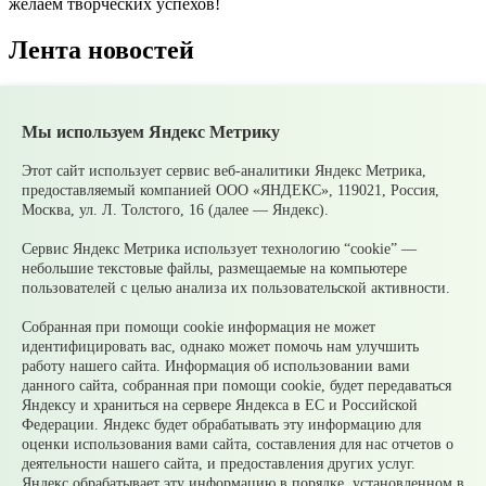
желаем творческих успехов!
Лента новостей
Все новости
Мы используем Яндекс Метрику
09 августа
10-11 августа ожидаются очень сильные
дожди
07 августа
В Среднеуральске подвели итоги
Этот сайт использует сервис веб-аналитики Яндекс Метрика,
Молодежной биржи труда – 2026!
предоставляемый компанией ООО «ЯНДЕКС», 119021, Россия,
07 августа
Ожидаются сильные ливни
Москва, ул. Л. Толстого, 16 (далее — Яндекс).
05 августа
Супруги могут получать социальные
налоговые вычеты за обучение и лечение друг друга
Сервис Яндекс Метрика использует технологию “cookie” —
05 августа
Налоги на имущество детей: как родителям
небольшие текстовые файлы, размещаемые на компьютере
контролировать счета и избежать принудительного
пользователей с целью анализа их пользовательской активности.
взыскания
05 августа
Рассчитать налог по прогрессивной шкале
Собранная при помощи cookie информация не может
удобнее с помощью онлайн – калькулятора НДФЛ
идентифицировать вас, однако может помочь нам улучшить
работу нашего сайта. Информация об использовании вами
© 2026 Официальный сайт Муниципального округа
данного сайта, собранная при помощи cookie, будет передаваться
Среднеуральск Свердловской области
Яндексу и храниться на сервере Яндекса в ЕС и Российской
Карта сайта
Архив
Федерации. Яндекс будет обрабатывать эту информацию для
оценки использования вами сайта, составления для нас отчетов о
деятельности нашего сайта, и предоставления других услуг.
Ваше сообщение отправлено
Яндекс обрабатывает эту информацию в порядке, установленном в