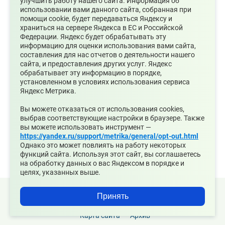
улучшить работу нашего сайта. Информация об
использовании вами данного сайта, собранная при
помощи cookie, будет передаваться Яндексу и
храниться на сервере Яндекса в ЕС и Российской
Федерации. Яндекс будет обрабатывать эту
информацию для оценки использования вами сайта,
составления для нас отчетов о деятельности нашего
сайта, и предоставления других услуг. Яндекс
обрабатывает эту информацию в порядке,
установленном в условиях использования сервиса
Яндекс Метрика.
05.08.2026
Вы можете отказаться от использования cookies,
выбрав соответствующие настройки в браузере. Также
Супруги могут получать социальные
вы можете использовать инструмент —
налоговые вычеты за обучение и лечение друг
https://yandex.ru/support/metrika/general/opt-out.html
друга
Однако это может повлиять на работу некоторых
функций сайта. Используя этот сайт, вы соглашаетесь
на обработку данных о вас Яндексом в порядке и
целях, указанных выше.
© 2026 Официальный сайт Муниципального округа
Принять
Среднеуральск Свердловской области
Карта сайта
Архив