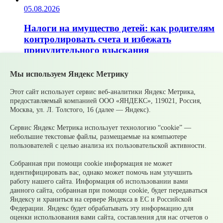
05.08.2026
Налоги на имущество детей: как родителям
контролировать счета и избежать
принудительного взыскания
Мы используем Яндекс Метрику
05.08.2026
Этот сайт использует сервис веб-аналитики Яндекс Метрика,
Рассчитать налог по прогрессивной шкале
предоставляемый компанией ООО «ЯНДЕКС», 119021, Россия,
удобнее с помощью онлайн – калькулятора
Москва, ул. Л. Толстого, 16 (далее — Яндекс).
НДФЛ
Сервис Яндекс Метрика использует технологию “cookie” —
небольшие текстовые файлы, размещаемые на компьютере
пользователей с целью анализа их пользовательской активности.
05.08.2026
Собранная при помощи cookie информация не может
Гроза приближается: как обезопасить себя и
идентифицировать вас, однако может помочь нам улучшить
своих близких?
работу нашего сайта. Информация об использовании вами
данного сайта, собранная при помощи cookie, будет передаваться
© 2026 Официальный сайт Муниципального округа
Яндексу и храниться на сервере Яндекса в ЕС и Российской
Среднеуральск Свердловской области
Федерации. Яндекс будет обрабатывать эту информацию для
Карта сайта
Архив
оценки использования вами сайта, составления для нас отчетов о