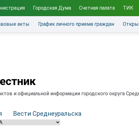
нистрация
Городская Дума
Счетная палата
ТИК
авовые акты
График личного приема граждан
Откры
естник
тов и официальной информации городского округа Средне
я
Вести Среднеуральска