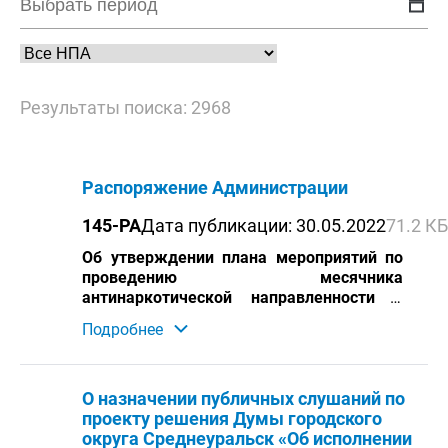
Результаты поиска: 2968
Распоряжение Администрации
145-РА
Дата публикации: 30.05.2022
71.2 КБ
Об утверждении плана мероприятий по
проведению месячника
антинаркотической направленности и
популяризации здорового образа жизни,
Подробнее
приуроченного к Международному дню
борьбы с наркоманией и незаконным
оборотом наркотиков на территории
городского округа Среднеуральск
О назначении публичных слушаний по
проекту решения Думы городского
округа Среднеуральск «Об исполнении