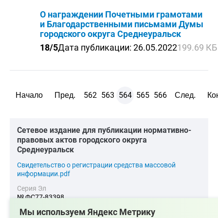
О награждении Почетными грамотами
и Благодарственными письмами Думы
городского округа Среднеуральск
18/5
Дата публикации: 26.05.2022
199.69 КБ
562
563
564
565
566
Начало
Пред.
След.
Ко
Cетевое издание для публикации нормативно-
правовых актов городского округа
Среднеуральск
Cвидетельство о регистрации средства массовой
информации.pdf
Серия Эл
№ ФС77-83398
Мы используем Яндекс Метрику
Главный редактор