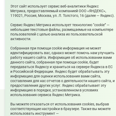
Булатова О. А.
Этот сайт использует сервис веб-аналитики Яндекс
Адрес электронной почты
Метрика, предоставляемый компанией ООО «ЯНДЕКС»,
upsopablik@mail.ru
119021, Россия, Москва, ул. Л. Толстого, 16 (далее — Яндекс).
Номер телефона редакции
Сервис Яндекс Метрика использует технологию “cookie” —
+7(34368)7-56-27
небольшие текстовые файлы, размещаемые на компьютере
Учредитель издания
пользователей с целью анализа их пользовательской
Муниципальное казенное учреждение «Управление по
активности.
связям с общественностью городского округа
Среднеуральск
Собранная при помощи cookie информация не может
идентифицировать вас, однако может помочь нам улучшить
Зарегистрирован
работу нашего сайта. Информация об использовании вами
Федеральной службой по надзору в сфере связи,
данного сайта, собранная при помощи cookie, будет
информационных технологий и массовых коммуникаций
передаваться Яндексу и храниться на сервере Яндекса в ЕС
(Роскомнадзор) 10 июня 2022 г.
и Российской Федерации. Яндекс будет обрабатывать эту
информацию для оценки использования вами сайта,
составления для нас отчетов о деятельности нашего сайта, и
предоставления других услуг. Яндекс обрабатывает эту
информацию в порядке, установленном в условиях
использования сервиса Яндекс Метрика.
© 2026 Официальный сайт Муниципального округа
Среднеуральск Свердловской области
Вы можете отказаться от использования cookies, выбрав
соответствующие настройки в браузере. Также вы можете
Карта сайта
Архив
использовать инструмент —