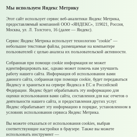
службы:
Мы используем Яндекс Метрику
г. Верхняя Пышма, ул. Радуга 1, г. Березовский, ул.
Пролетарская 8А
Этот сайт использует сервис веб-аналитики Яндекс Метрика,
предоставляемый компанией ООО «ЯНДЕКС», 119021, Россия,
тел.: 8 (34368) 4-17-94, 4-12-01
Москва, ул. Л. Толстого, 16 (далее — Яндекс).
Email:
vet-pishma@mail.ru
Сервис Яндекс Метрика использует технологию “cookie” —
небольшие текстовые файлы, размещаемые на компьютере
пользователей с целью анализа их пользовательской активности.
Собранная при помощи cookie информация не может
идентифицировать вас, однако может помочь нам улучшить
работу нашего сайта. Информация об использовании вами
© 2026 Официальный сайт Муниципального округа
данного сайта, собранная при помощи cookie, будет передаваться
Среднеуральск Свердловской области
Яндексу и храниться на сервере Яндекса в ЕС и Российской
Карта сайта
Архив
Федерации. Яндекс будет обрабатывать эту информацию для
оценки использования вами сайта, составления для нас отчетов о
деятельности нашего сайта, и предоставления других услуг.
Ваше сообщение отправлено
Яндекс обрабатывает эту информацию в порядке, установленном в
условиях использования сервиса Яндекс Метрика.
Вы можете отказаться от использования cookies, выбрав
соответствующие настройки в браузере. Также вы можете
Приемная главы
использовать инструмент —