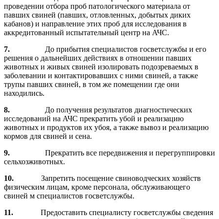
проведении отбора проб патологического материала от
павших свиней (павших, отловленных, добытых диких
кабанов) и направление этих проб для исследования в
аккредитованный испытательный центр на АЧС.
7.
До прибытия специалистов госветслужбы и его
решения о дальнейших действиях в отношении павших
животных и живых свиней изолировать подозреваемых в
заболевании и контактировавших с ними свиней, а также
трупы павших свиней, в том же помещении где они
находились.
8.
До получения результатов диагностических
исследований на АЧС прекратить убой и реализацию
животных и продуктов их убоя, а также вывоз и реализацию
кормов для свиней и сена.
9.
Прекратить все передвижения и перегруппировки
сельхозживотных.
10.
Запретить посещение свиноводческих хозяйств
физическим лицам, кроме персонала, обслуживающего
свиней м специалистов госветслужбы.
11.
Предоставить специалисту госветслужбы сведения