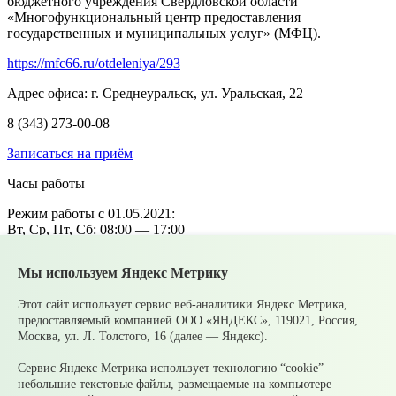
бюджетного учреждения Свердловской области
«Многофункциональный центр предоставления
государственных и муниципальных услуг» (МФЦ).
https://mfc66.ru/otdeleniya/293
Адрес офиса:
г. Среднеуральск, ул. Уральская, 22
8 (343) 273-00-08
Записаться на приём
Часы работы
Режим работы с 01.05.2021:
Вт, Ср, Пт, Сб: 08:00 — 17:00
Чт: 11:00 — 20:00
Пн, Вс — выходной
Мы используем Яндекс Метрику
Этот сайт использует сервис веб-аналитики Яндекс Метрика,
Об утверждении перечня муниципальных услуг,
предоставляемый компанией ООО «ЯНДЕКС», 119021, Россия,
предоставление которых организуется по принципу «одного
Москва, ул. Л. Толстого, 16 (далее — Яндекс).
окна» на базе государственного бюджетного учреждения
Свердловской области «Многофункциональный центр
Сервис Яндекс Метрика использует технологию “cookie” —
предоставления государственных и муниципальных услуг»
небольшие текстовые файлы, размещаемые на компьютере