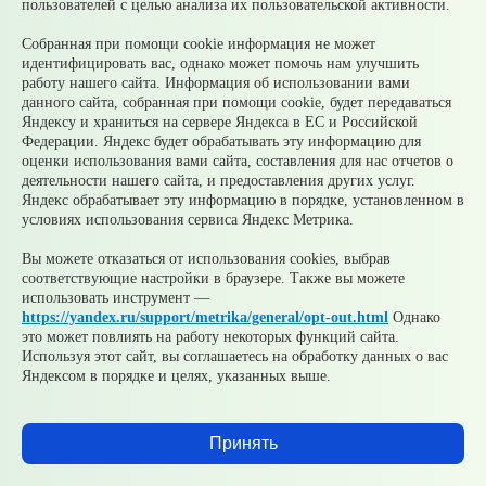
пользователей с целью анализа их пользовательской активности.
Собранная при помощи cookie информация не может
идентифицировать вас, однако может помочь нам улучшить
работу нашего сайта. Информация об использовании вами
© 2026 Официальный сайт Муниципального округа
данного сайта, собранная при помощи cookie, будет передаваться
Среднеуральск Свердловской области
Яндексу и храниться на сервере Яндекса в ЕС и Российской
Карта сайта
Архив
Федерации. Яндекс будет обрабатывать эту информацию для
оценки использования вами сайта, составления для нас отчетов о
деятельности нашего сайта, и предоставления других услуг.
Ваше сообщение отправлено
Яндекс обрабатывает эту информацию в порядке, установленном в
условиях использования сервиса Яндекс Метрика.
Вы можете отказаться от использования cookies, выбрав
соответствующие настройки в браузере. Также вы можете
Приемная главы
использовать инструмент —
https://yandex.ru/support/metrika/general/opt-out.html
Однако
Выбрать тему
это может повлиять на работу некоторых функций сайта.
обращения
Используя этот сайт, вы соглашаетесь на обработку данных о вас
Яндексом в порядке и целях, указанных выше.
Добавить файл
Принять
Согласен(а) на обработку, хранение и направление моих
персональных данных в целях рассмотрения обращения