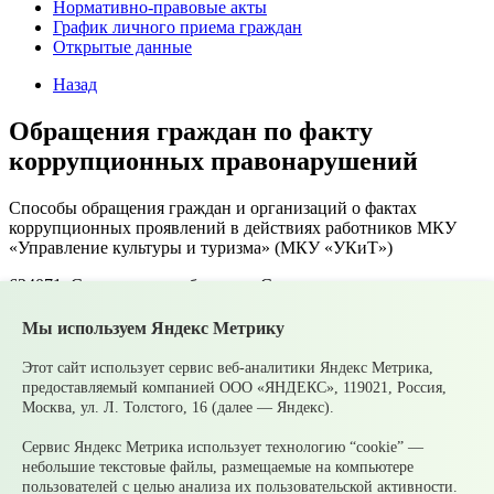
Нормативно-правовые акты
График личного приема граждан
Открытые данные
Назад
Обращения граждан по факту
коррупционных правонарушений
Способы обращения граждан и организаций о фактах
коррупционных проявлений в действиях работников МКУ
«Управление культуры и туризма» (МКУ «УКиТ»)
624071, Свердловская область, г. Среднеуральск, ул.
Куйбышева, д. 6А
Мы используем Яндекс Метрику
(для письменных отправлений);
Этот сайт использует сервис веб-аналитики Яндекс Метрика,
«Телефон доверия» - 8 (34368)3-01-36;
предоставляемый компанией ООО «ЯНДЕКС», 119021, Россия,
Москва, ул. Л. Толстого, 16 (далее — Яндекс).
ukms2009@mail.ru
(для обращений через интернет)
Сервис Яндекс Метрика использует технологию “cookie” —
небольшие текстовые файлы, размещаемые на компьютере
пользователей с целью анализа их пользовательской активности.