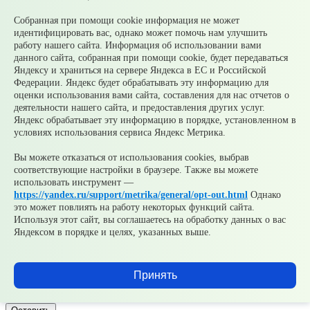
Документы
Собранная при помощи cookie информация не может
идентифицировать вас, однако может помочь нам улучшить
ФОРМА обращения гражданина по факту коррупц.
работу нашего сайта. Информация об использовании вами
правонар..docx
27.14 КБ
данного сайта, собранная при помощи cookie, будет передаваться
© 2026 Официальный сайт Муниципального округа
Яндексу и храниться на сервере Яндекса в ЕС и Российской
Среднеуральск Свердловской области
Федерации. Яндекс будет обрабатывать эту информацию для
Карта сайта
Архив
оценки использования вами сайта, составления для нас отчетов о
деятельности нашего сайта, и предоставления других услуг.
Яндекс обрабатывает эту информацию в порядке, установленном в
Ваше сообщение отправлено
условиях использования сервиса Яндекс Метрика.
Вы можете отказаться от использования cookies, выбрав
соответствующие настройки в браузере. Также вы можете
Приемная главы
использовать инструмент —
https://yandex.ru/support/metrika/general/opt-out.html
Однако
это может повлиять на работу некоторых функций сайта.
Используя этот сайт, вы соглашаетесь на обработку данных о вас
Яндексом в порядке и целях, указанных выше.
Добавить файл
Принять
Согласен(а) на обработку, хранение и направление моих
персональных данных в целях рассмотрения обращения