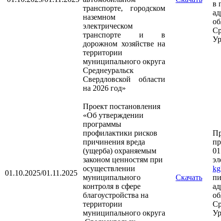
в 
транспорте, городском
ад
наземном
об
электрическом
Ср
транспорте и в
Ур
дорожном хозяйстве на
территории
муниципального округа
Среднеуральск
Свердловской области
на 2026 год»
Проект постановления
«Об утверждении
программы
профилактики рисков
П
причинения вреда
пр
(ущерба) охраняемым
01
законом ценностям при
эл
осуществлении
kg
01.10.2025/01.11.2025
муниципального
Скачать
пи
контроля в сфере
ад
благоустройства на
об
территории
Ср
муниципального округа
Ур