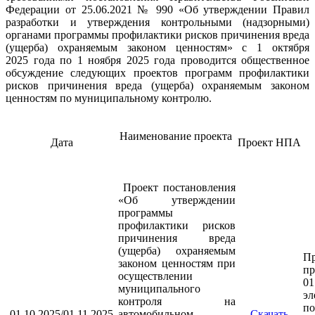
Федерации от 25.06.2021 № 990 «Об утверждении Правил
разработки и утверждения контрольными (надзорными)
органами программы профилактики рисков причинения вреда
(ущерба) охраняемым законом ценностям» с 1 октября
2025 года по 1 ноября 2025 года проводится общественное
обсуждение следующих проектов программ профилактики
рисков причинения вреда (ущерба) охраняемым законом
ценностям по муниципальному контролю.
Наименование проекта
Дата
Проект НПА
Проект постановления
«Об утверждении
программы
профилактики рисков
причинения вреда
(ущерба) охраняемым
П
законом ценностям при
пр
осуществлении
01
муниципального
эл
контроля на
п
01.10.2025/01.11.2025
автомобильном
Скачать