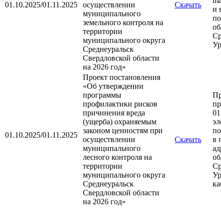
m
01.10.2025/01.11.2025
осуществлении
Скачать
и 
муниципального
по
земельного контроля на
об
территории
Ср
муниципального округа
Ур
Среднеуральск
Свердловской области
на 2026 год»
Проект постановления
«Об утверждении
программы
П
профилактики рисков
пр
причинения вреда
01
(ущерба) охраняемым
эл
законом ценностям при
п
01.10.2025/01.11.2025
осуществлении
Скачать
в 
муниципального
ад
лесного контроля на
об
территории
Ср
муниципального округа
Ур
Среднеуральск
ка
Свердловской области
на 2026 год»