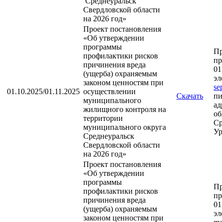
Среднеуральск
Свердловской области
на 2026 год»
Проект постановления
«Об утверждении
программы
П
профилактики рисков
пр
причинения вреда
01
(ущерба) охраняемым
эл
законом ценностям при
se
01.10.2025/01.11.2025
осуществлении
Скачать
пи
муниципального
ад
жилищного контроля на
об
территории
Ср
муниципального округа
Ур
Среднеуральск
Свердловской области
на 2026 год»
Проект постановления
«Об утверждении
программы
П
профилактики рисков
пр
причинения вреда
01
(ущерба) охраняемым
эл
законом ценностям при