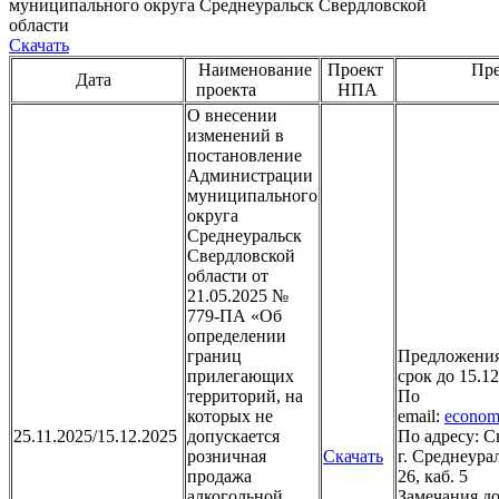
муниципального округа Среднеуральск Свердловской
области
Скачать
Наименование
Проект
Пред
Дата
проекта
НПА
О внесении
изменений в
постановление
Администрации
муниципального
округа
Среднеуральск
Свердловской
области от
21.05.2025 №
779-ПА «Об
определении
границ
Предложения
прилегающих
срок до 15.12
территорий, на
По
которых не
email:
econom
25.11.2025/15.12.2025
допускается
По адресу: С
розничная
Скачать
г. Среднеурал
продажа
26, каб. 5
алкогольной
Замечания д